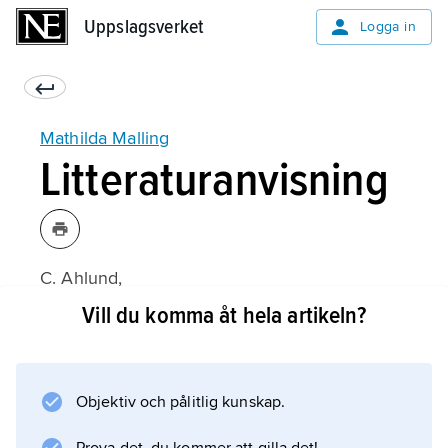
Uppslagsverket
Uppslagsverket
Logga in
Mathilda Malling
Litteraturanvisning
C. Ahlund,
Medusas huvud: Dekadensens tematik i
Vill du komma åt hela artikeln?
svensk sekelskiftesprosa
(1994);
Objektiv och pålitlig kunskap.