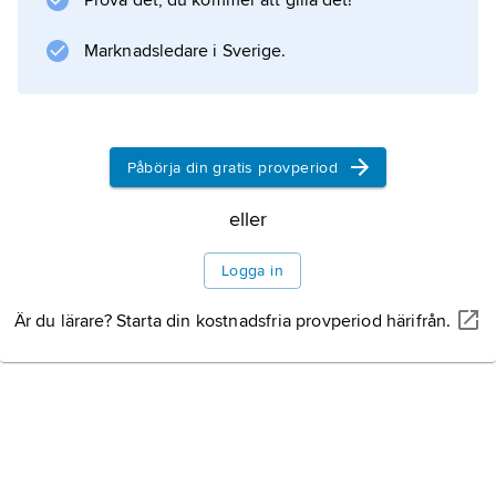
Prova det, du kommer att gilla det!
(2005) och ”Storm” (2006). Genombrottet
kom med rollen som Jorge i filmatiseringen
Marknadsledare i Sverige.
av Jens Lapidus ”Snabba cash” (2010), med
uppföljarna ”Snabba Cash
Påbörja din gratis provperiod
Information om artikeln
eller
Logga in
Är du lärare? Starta din kostnadsfria provperiod härifrån.