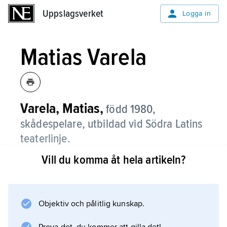
Uppslagsverket
Uppslagsverket
Logga in
Matias Varela
Varela, Matias,
född 1980,
skådespelare, utbildad vid Södra Latins
teaterlinje.
Vill du komma åt hela artikeln?
Matias Varela gjorde sin skådespelardebut i
TV-serien ”Nya tider” (2000–01). Efter ett
kortare uppehåll återvände han till
skådespeleriet och medverkade i filmer som
Objektiv och pålitlig kunskap.
”Fröken Sverige” (2004), ”Stockholm Boogie”