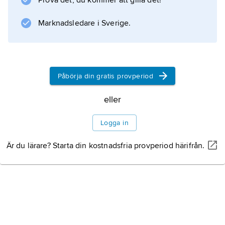
Prova det, du kommer att gilla det!
Information om artikeln
Marknadsledare i Sverige.
Påbörja din gratis provperiod
eller
Logga in
Är du lärare? Starta din kostnadsfria provperiod härifrån.