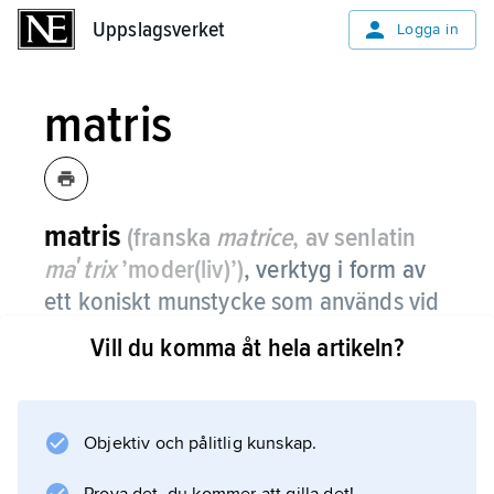
Uppslagsverket
Uppslagsverket
Logga in
matris
matris
(franska
matrice
, av senlatin
maʹtrix
’moder(liv)’)
,
verktyg i form av
ett koniskt munstycke som används vid
metallbearbetning, t.ex.
extrusion
och
Vill du komma åt hela artikeln?
tråddragning
(i det senare fallet även
kallat
dragskiva
).
Objektiv och pålitlig kunskap.