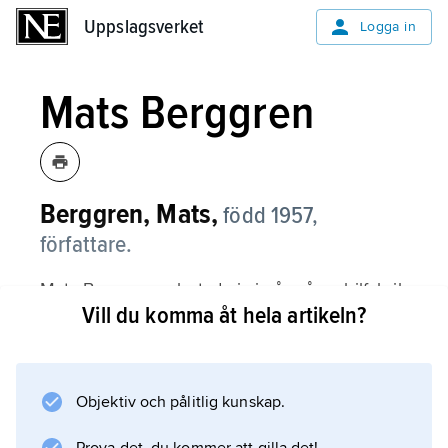
Uppslagsverket
Uppslagsverket
Logga in
Mats Berggren
Berggren, Mats,
född 1957,
författare.
Mats Berggren arbetade i sju år på en bilfabrik
Vill du komma åt hela artikeln?
och är heltidsförfattare sedan 1987, då han
debuterade med ungdomsromanen
Orent ackord
, som speglar erfarenheterna från fabriken.
Objektiv och pålitlig kunskap.
Berggren skriver i dag för både unga och