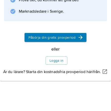
Prova det, du kommer att gilla det!
vuxna.
Marknadsledare i Sverige.
Information om artikeln
Påbörja din gratis provperiod
eller
Logga in
Är du lärare? Starta din kostnadsfria provperiod härifrån.