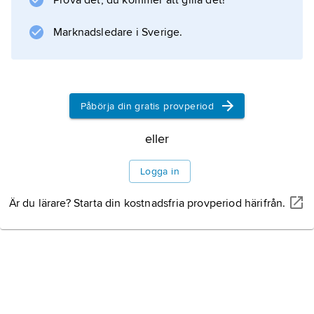
Prova det, du kommer att gilla det!
, har Mats Persson främst arbetat med nutida
musik. Han har haft nära kontakt med
Marknadsledare i Sverige.
bröderna
Aloyis och Alfons Kontarsky
när det gällt modern interpretation.
Påbörja din gratis provperiod
eller
Information om artikeln
Logga in
Är du lärare? Starta din kostnadsfria provperiod härifrån.