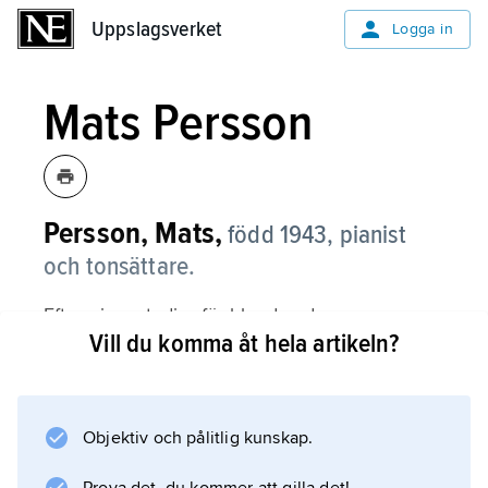
Uppslagsverket
Uppslagsverket
Logga in
Mats Persson
Persson, Mats,
född 1943, pianist
och tonsättare.
Efter pianostudier för bland andra
Vill du komma åt hela artikeln?
Sven Brandel
och
Greta Erikson
(1964–69), samt ensemblespel för
Objektiv och pålitlig kunskap.
Siegfried Naumann