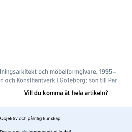
dningsarkitekt och möbelformgivare, 1995–
n och Konsthantverk i Göteborg; son till Pär
Vill du komma åt hela artikeln?
ningen 1988 för sin stilblandning med friska lån
minium och med flätad näversits eller älgskinnssits
Objektiv och pålitlig kunskap.
a möbler, bl.a. det gullackerade
1949–84