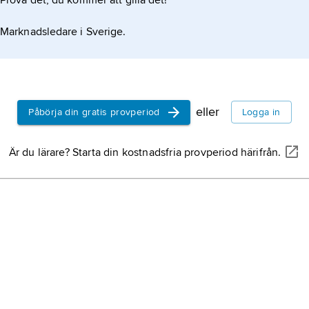
Prova det, du kommer att gilla det!
Marknadsledare i Sverige.
eller
Påbörja din gratis provperiod
Logga in
Är du lärare? Starta din kostnadsfria provperiod härifrån.