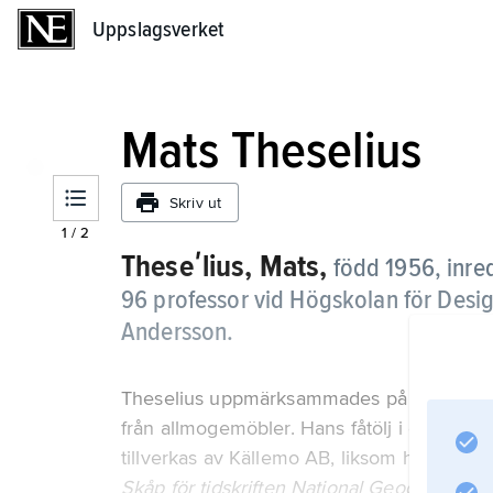
Uppslagsverket
Uppslagsverket
Mats Theselius
Skriv ut
1
/
2
Theseʹlius, Mats,
född 1956, inre
96 professor vid Högskolan för Desig
Andersson.
Theselius uppmärksammades på debututställ
från allmogemöbler. Hans fåtölj i etsat alu
tillverkas av Källemo AB, liksom hans övrig
Skåp för tidskriften National Geographic 