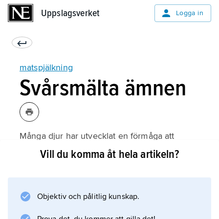
Uppslagsverket
Uppslagsverket
Logga in
matspjälkning
Svårsmälta ämnen
Många djur har utvecklat en förmåga att
spjälka motståndkraftiga molekyler, t.ex.
Vill du komma åt hela artikeln?
keratin (hornämne; bl.a. i ryggradsdjurshudens
hornlager, hår, fjädrar, klor och naglar), elastin
(i bindväv hos nästan alla ryggradsdjur), kitin
Objektiv och pålitlig kunskap.
(bl.a. i det yttre skelettet hos leddjur och i
cellväggar hos de flesta bakterier och