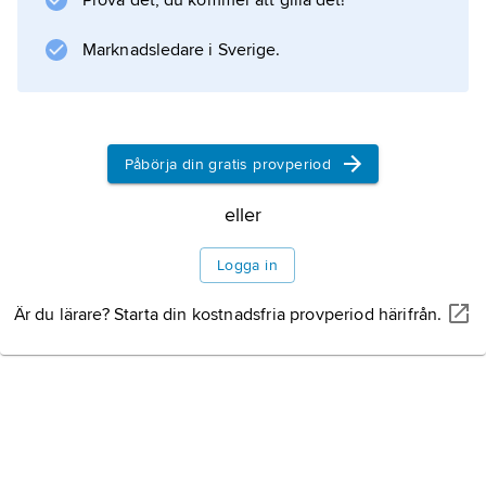
Prova det, du kommer att gilla det!
svampar), vaxer (bl.a. i djurplankton)
Marknadsledare i Sverige.
Information om artikeln
Påbörja din gratis provperiod
eller
Logga in
Är du lärare? Starta din kostnadsfria provperiod härifrån.