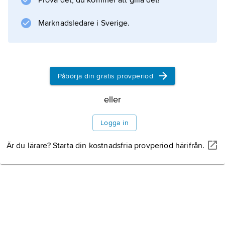
Prova det, du kommer att gilla det!
chefsdesigner för klocktillverkaren
Swatch
Marknadsledare i Sverige.
.
Påbörja din gratis provperiod
Information om artikeln
eller
Logga in
Är du lärare? Starta din kostnadsfria provperiod härifrån.