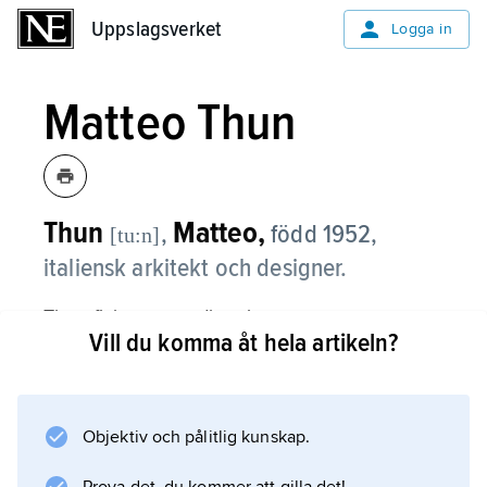
Uppslagsverket
Uppslagsverket
Logga in
Matteo Thun
Thun
Matteo,
,
född 1952,
[tu:n]
italiensk arkitekt och designer.
Thun fick som medlem i
Vill du komma åt hela artikeln?
Memphis
sitt genombrott i Milano 1981. Hans möbler,
utförda i en postmodern lekfullt dekorativ
karaktär, är i sina enkla uttryck anpassade till
Objektiv och pålitlig kunskap.
massproduktion. 1990–93 var han