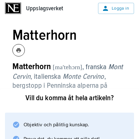
Uppslagsverket
Uppslagsverket
Logga in
Matterhorn
Matterhorn
, franska
Mont
[maʹtɐhɔrn]
Cervin
, italienska
Monte Cervino
,
bergstopp i Penninska alperna på
gränsen mellan Schweiz och Italien;
Vill du komma åt hela artikeln?
4 478 m ö.h.
Närmaste orter är Zermatt i Schweiz och
Objektiv och pålitlig kunskap.
Cervinia i Italien.