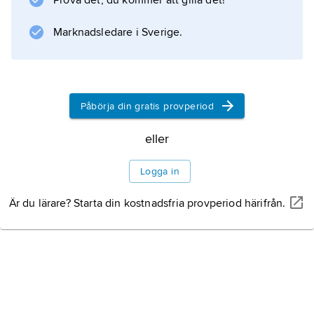
Prova det, du kommer att gilla det!
Marknadsledare i Sverige.
Information om artikeln
Påbörja din gratis provperiod
eller
Logga in
Är du lärare? Starta din kostnadsfria provperiod härifrån.