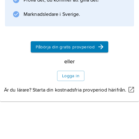
Prova det, du kommer att gilla det!
Marknadsledare i Sverige.
Påbörja din gratis provperiod
eller
Logga in
Är du lärare? Starta din kostnadsfria provperiod härifrån.