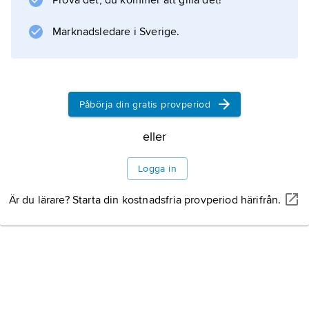
Prova det, du kommer att gilla det!
Information om artikeln
Marknadsledare i Sverige.
Påbörja din gratis provperiod
eller
Logga in
Är du lärare? Starta din kostnadsfria provperiod härifrån.