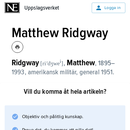
Uppslagsverket
Uppslagsverket
Logga in
Matthew Ridgway
Ridgway
Matthew
i
,
,
1895–
[riʹdʒwe
]
1993, amerikansk militär, general 1951.
Under andra världskriget planerade han
Vill du komma åt hela artikeln?
invasionen av Sicilien och ledde 1944 USA:s
luftburna infanteri vid invasionen i Normandie.
Objektiv och pålitlig kunskap.