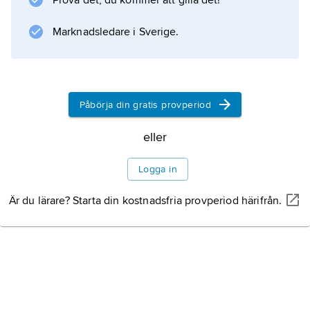
Prova det, du kommer att gilla det!
separatutställningar i Sverige, Malaysia,
Indien, Japan och USA.
Marknadsledare i Sverige.
Information om artikeln
Påbörja din gratis provperiod
eller
Logga in
Är du lärare? Starta din kostnadsfria provperiod härifrån.