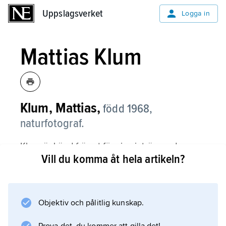
Uppslagsverket
Uppslagsverket
Logga in
Mattias Klum
Klum, Mattias,
född 1968,
naturfotograf.
Klum är känd främst för sina inträngande
Vill du komma åt hela artikeln?
naturskildringar från skilda håll i världen. Hans
bilder har utgjort grund för ett antal
fotoböcker, och han har publicerats i
tidskrifter såsom National Geographic,
Objektiv och pålitlig kunskap.
Audubon och Geo. Klum har även haft