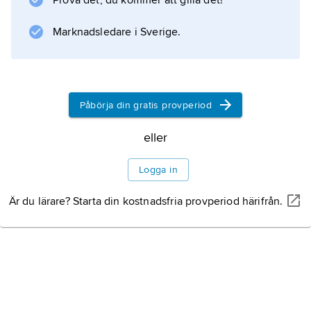
Prova det, du kommer att gilla det!
omfattar krav på säkerhet och funktion.
Marknadsledare i Sverige.
Klassningen avser enbart mattor för hemmiljö;
TEFO (Svenska Textilforskningsinstitutet) har
därför kompletterat systemet genom att
utarbeta regler för textilgolv i offentlig
Påbörja din gratis provperiod
eller
Information om artikeln
Logga in
Är du lärare? Starta din kostnadsfria provperiod härifrån.