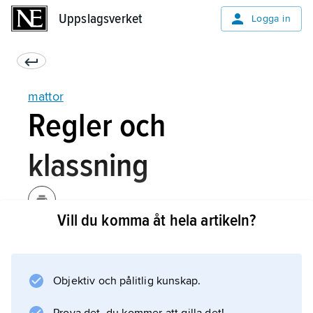
Uppslagsverket
Uppslagsverket
Logga in
mattor
Regler och
klassning
Vill du komma åt hela artikeln?
De nordiska länderna har sedan 1976 ett
klassifikationssystem, ”Nordisk klassning av
textila golvbeläggningar” (NCC).
Objektiv och pålitlig kunskap.
Konsumentverkets riktlinjer för textila
golvbeläggningar följer denna klassning och