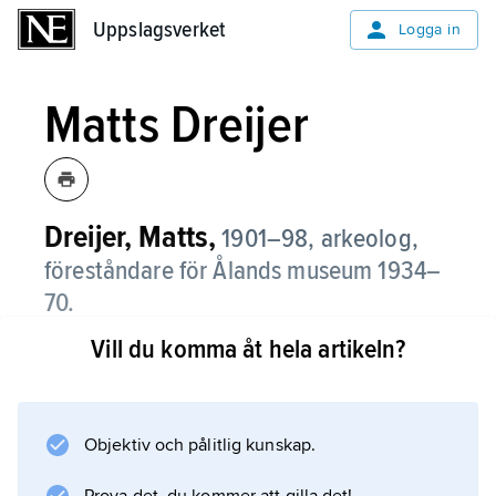
Uppslagsverket
Uppslagsverket
Logga in
Matts Dreijer
Dreijer, Matts,
1901–98, arkeolog,
föreståndare för Ålands museum 1934–
70.
Vill du komma åt hela artikeln?
Dreijer, som var Ålands första
landskapsarkeolog, startade landskapets första
egentliga fornminnesinventering och
upptäckte en viktig grupp tidiga
Objektiv och pålitlig kunskap.
kamkeramiska boplatser på Åland. Dreijers