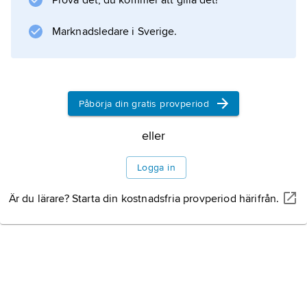
Prova det, du kommer att gilla det!
huvudsakliga forskningsområde var dock
Ålands yngre järnålder och medeltid. På basis
Marknadsledare i Sverige.
av skriftliga källor och enstaka arkeologiska
iakttagelser lanserade han den icke
accepterade teorin om att Birka skulle
Påbörja din gratis provperiod
eller
Information om artikeln
Logga in
Är du lärare? Starta din kostnadsfria provperiod härifrån.