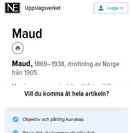
Uppslagsverket
Uppslagsverket
Logga in
Maud
Maud,
1869–1938, drottning av Norge
från 1905.
Maud, som var yngsta dotter till Edvard VII av
Vill du komma åt hela artikeln?
Storbritannien, gifte sig 1896 med prins Carl
av Danmark, den blivande Håkon VII av
Norge. Efter henne är Dronning Maud Land i
Antarktis uppkallat.
Objektiv och pålitlig kunskap.