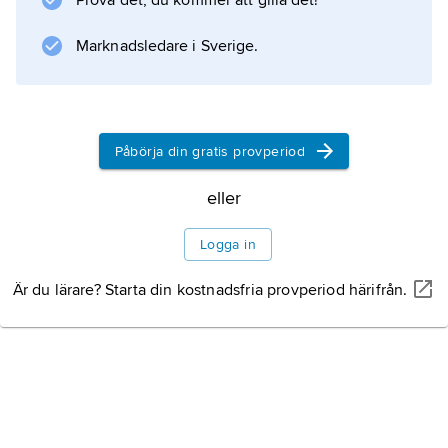
Prova det, du kommer att gilla det!
Marknadsledare i Sverige.
Information om artikeln
Påbörja din gratis provperiod
eller
Logga in
Är du lärare? Starta din kostnadsfria provperiod härifrån.