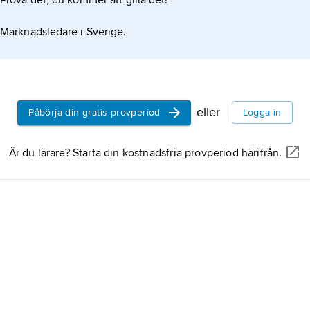
Prova det, du kommer att gilla det!
Marknadsledare i Sverige.
eller
Påbörja din gratis provperiod
Logga in
Är du lärare? Starta din kostnadsfria provperiod härifrån.