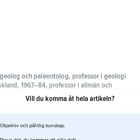
eolog och paleontolog, professor i geologi
yskland, 1967–84, professor i allmän och
versitet 1984–97.
Vill du komma åt hela artikeln?
 och strukturgeologi, stratigrafi,
astroblem (impaktstrukturer). Han var även
Objektiv och pålitlig kunskap.