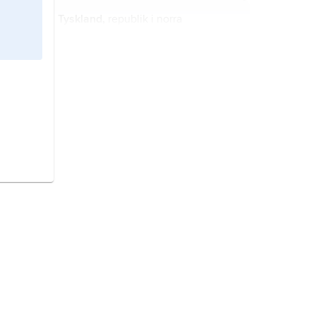
Tyskland,
republik i norra
Mellaneuropa.
Mexiko
,
Mexico
, stat i södra
Nordamerika.
Danmark,
stat i Nordeuropa.
Sverige,
stat på Skandinaviska
halvön, norra Europa.