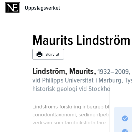
Uppslagsverket
Uppslagsverket
Maurits Lindström
Skriv ut
Lindström, Maurits,
1932–2009, g
vid Philipps Universität i Marburg, T
historisk geologi vid Stockholms uni
Lindströms forskning inbegrep bl.a. tektonik
conodonttaxonomi, sedimentpetrografi och 
verksam som läroboksförfattare.