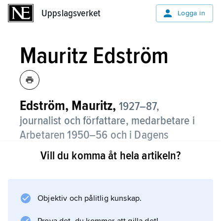
Uppslagsverket
Uppslagsverket
Logga in
Mauritz Edström
Edström, Mauritz,
1927–87,
journalist och författare, medarbetare i
Arbetaren 1950–56 och i Dagens
Nyheter från 1956.
Vill du komma åt hela artikeln?
Edström var litteratur- och filmrecensent,
kulturreporter och kommentator i
mediefrågor. Hans främsta kritikerinsats är
Objektiv och pålitlig kunskap.
den sakkunniga bevakningen av filmens