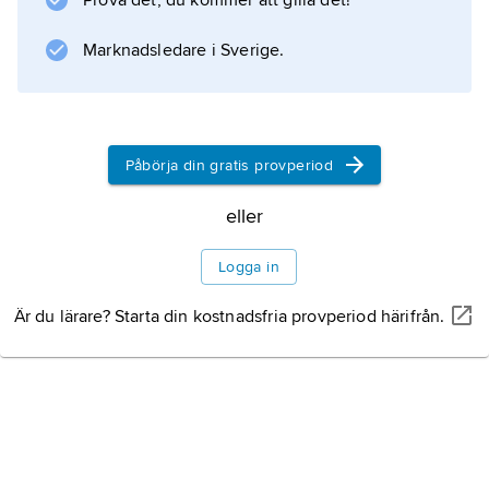
Prova det, du kommer att gilla det!
(efter Moravia, 1962) och
Metello
Marknadsledare i Sverige.
(efter Pratolini, 1970). Pasolini skrev flera
manus till Bolognini, bl.a. till den populära
samhällssatiren
Den vackre Antonio
Påbörja din gratis provperiod
(1960). Bolognini regisserade
eller
Logga in
Information om artikeln
Är du lärare? Starta din kostnadsfria provperiod härifrån.