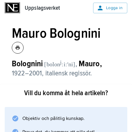
Uppslagsverket
Uppslagsverket
Logga in
Mauro Bolognini
Bolognini
Mauro,
j
,
[bolon
:i:ʹni]
1922–2001, italiensk regissör.
Bolognini gjorde med förkärlek litterära
Vill du komma åt hela artikeln?
filmatiseringar, som förenade ett estetiserande
bildsinne med en pessimistisk livssyn, t.ex.
Begär
(efter Svevo, 1962),
Objektiv och pålitlig kunskap.
Agostino