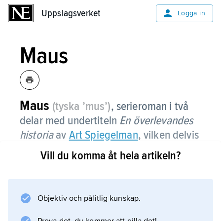
Uppslagsverket
Uppslagsverket
Logga in
Maus
Maus
(tyska ’mus’)
,
serieroman i två
delar med undertiteln
En överlevandes
historia
av
Art Spiegelman
, vilken delvis
publicerades i tidskriften Raw 1980–91.
Vill du komma åt hela artikeln?
I de två delarna
My Father Bleeds History
(1986; ”Min far blöder historia”) och
Objektiv och pålitlig kunskap.
And Here My Troubles Began