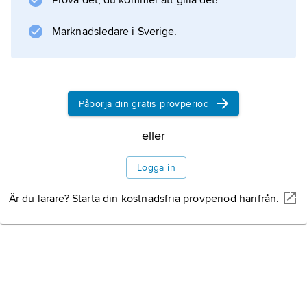
Prova det, du kommer att gilla det!
Marknadsledare i Sverige.
Information om artikeln
Påbörja din gratis provperiod
eller
Logga in
Är du lärare? Starta din kostnadsfria provperiod härifrån.