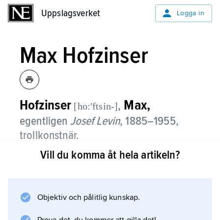
Uppslagsverket
Uppslagsverket
Logga in
Max Hofzinser
Hofzinser
Max,
,
[ho:ʹftsin-]
egentligen
Josef Levin
, 1885–1955,
trollkonstnär.
Vill du komma åt hela artikeln?
Max Hofzinser utnämndes 1942 av Gustaf V
och 1951 av Gustaf VI Adolf till ”kunglig
hovillusionist”. Under flera decennier var han
en av Sveriges populäraste trollkarlar.
Objektiv och pålitlig kunskap.