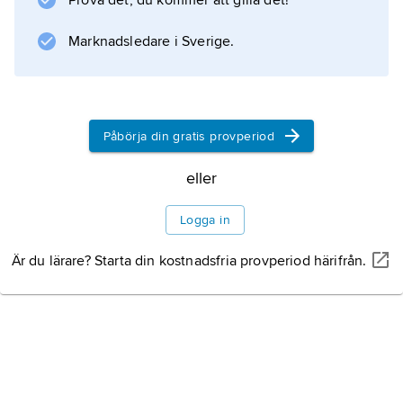
Prova det, du kommer att gilla det!
Marknadsledare i Sverige.
Påbörja din gratis provperiod
eller
Logga in
Är du lärare? Starta din kostnadsfria provperiod härifrån.