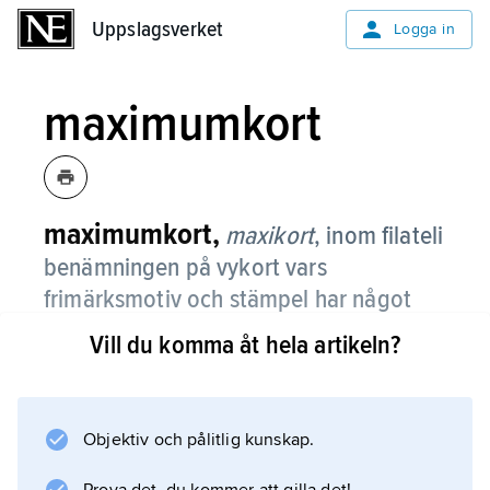
Uppslagsverket
Uppslagsverket
Logga in
maximumkort
maximumkort,
maxikort
,
inom filateli
benämningen på vykort vars
frimärksmotiv och stämpel har något
gemensamt med vykortsbilden.
Vill du komma åt hela artikeln?
Objektiv och pålitlig kunskap.
Information om artikeln