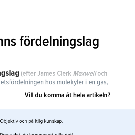
ns fördelningslag
ngslag
(efter James Clerk
Maxwell
och
hetsfördelningen hos molekyler i en gas,
Vill du komma åt hela artikeln?
Objektiv och pålitlig kunskap.