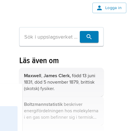
Logga in
Läs även om
Maxwell
,
James Clerk,
född 13 juni
1831, död 5 november 1879, brittisk
(skotsk) fysiker.
Boltzmannstatistik
beskriver
energifördelningen hos molekylerna
i en gas som befinner sig i termisk
jämvikt, se
Maxwell–Boltzmann-
statistik
.