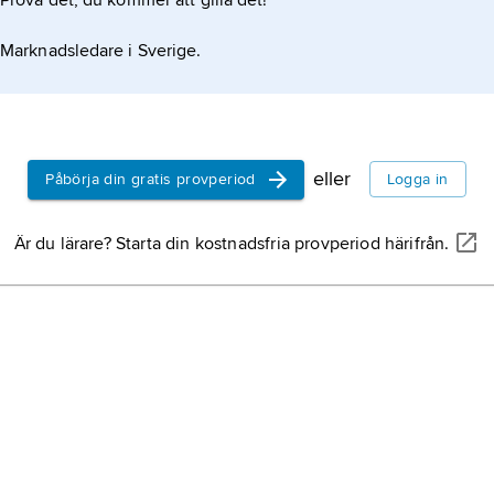
Prova det, du kommer att gilla det!
Marknadsledare i Sverige.
eller
Påbörja din gratis provperiod
Logga in
Är du lärare? Starta din kostnadsfria provperiod härifrån.