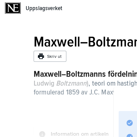
Uppslagsverket
Uppslagsverket
Maxwell–Boltzman
Skriv ut
Maxwell–Boltzmanns fördelni
Ludwig
Boltzmann
)
,
teori om hastig
formulerad 1859 av J.C. Maxwell.
Information om artikeln