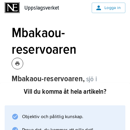
Uppslagsverket
Uppslagsverket
Logga in
Mbakaou-
reservoaren
Mbakaou-reservoaren,
sjö i
mellersta Kamerun; för belägenhet se
Vill du komma åt hela artikeln?
landskarta
Kamerun
.
Objektiv och pålitlig kunskap.