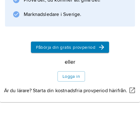
Prova det, du kommer att gilla det!
Information om artikeln
Marknadsledare i Sverige.
Påbörja din gratis provperiod
eller
Logga in
Är du lärare? Starta din kostnadsfria provperiod härifrån.