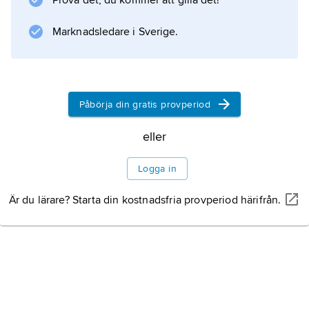
Prova det, du kommer att gilla det!
Marknadsledare i Sverige.
Påbörja din gratis provperiod
eller
Logga in
Är du lärare? Starta din kostnadsfria provperiod härifrån.