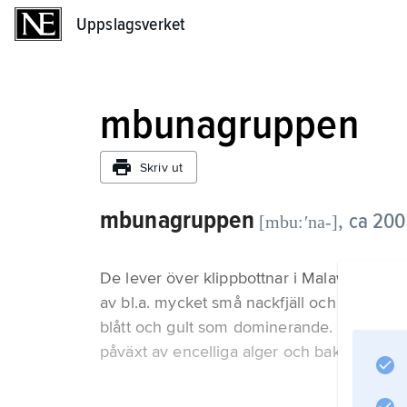
Uppslagsverket
Uppslagsverket
mbunagruppen
Skriv ut
mbunagruppen
,
ca 200 
[mbu:ʹna-]
De lever över klippbottnar i Malawisjön i 
av bl.a. mycket små nackfjäll och tätt fjäll
blått och gult som dominerande. De flesta
påväxt av encelliga alger och bakterier.