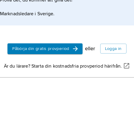
Prova det, du kommer att gilla det!
Marknadsledare i Sverige.
eller
Påbörja din gratis provperiod
Logga in
Är du lärare? Starta din kostnadsfria provperiod härifrån.