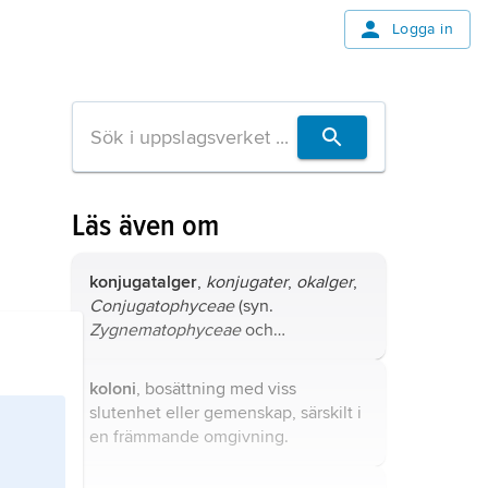
Logga in
Läs även om
konjugatalger
,
konjugater
,
okalger
,
Conjugatophyceae
(syn.
Zygnematophyceae
och
Conjugatae
), klass grönalger.
koloni
, bosättning med viss
slutenhet eller gemenskap, särskilt i
en främmande omgivning.