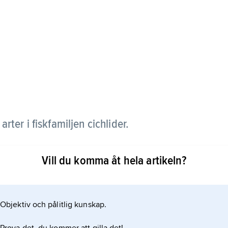
arter i fiskfamiljen cichlider.
Afrika, blir mellan 60 och 165 mm långa och utmärks
Vill du komma åt hela artikeln?
försedd stjärtfena. De är vanligen färgstarka, med
 arterna lever huvudsakligen av trådalger med
Objektiv och pålitlig kunskap.