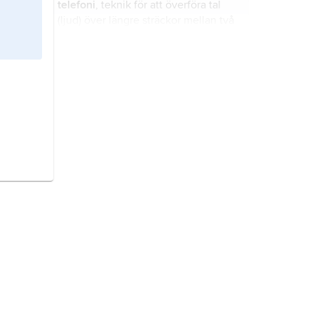
telefoni
, teknik för att överföra tal
(ljud) över längre sträckor mellan två
eller flera telefoner med hjälp av
elektriska eller optiska signaler eller
radiosignaler.
telekommunikation,
sammanfattande term för
kommunikation över stora avstånd
som avser text, ljud, bild, data och
liknande.
Ericssonkoncernen,
Ericsson
,
Stockholm, en av världens ledande
telekommunikationskoncerner med
Telefonaktiebolaget LM Ericsson
,
Stockholm, som moderbolag.
diesellok,
motorlok
, egentligen
förbränningsmotorlok
, lok med
dieselmotor (eller ev. annan
förbränningsmotor) som primär
drivkälla, från vilken överföringen av
bryggeriindustri,
gren inom
energin till drivhjulen sker
livsmedelsindustrin som omfattar
mekaniskt, elektriskt eller
tillverkning av öl, mineralvatten och