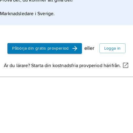
Prova det, du kommer att gilla det!
Marknadsledare i Sverige.
eller
Påbörja din gratis provperiod
Logga in
Är du lärare? Starta din kostnadsfria provperiod härifrån.