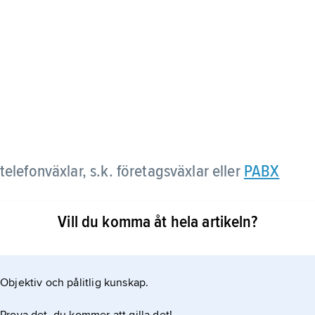
elefonväxlar, s.k. företagsväxlar eller
PABX
Vill du komma åt hela artikeln?
ngs AB. Växeln är uppbyggd modulärt och kan
Objektiv och pålitlig kunskap.