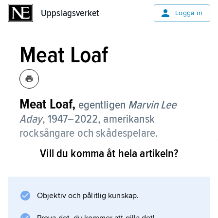
Uppslagsverket
Uppslagsverket
Logga in
Meat Loaf
Meat Loaf,
egentligen
Marvin Lee
Aday
,
1947–2022, amerikansk
rocksångare och skådespelare.
Vill du komma åt hela artikeln?
Meat Loaf hade från slutet av 1960-talet varit
verksam som musiker och skådespelare när
albumdebuten kom 1971 med
Stoney & Meatloaf
Objektiv och pålitlig kunskap.
. Hans stora genombrott kom 1977 med