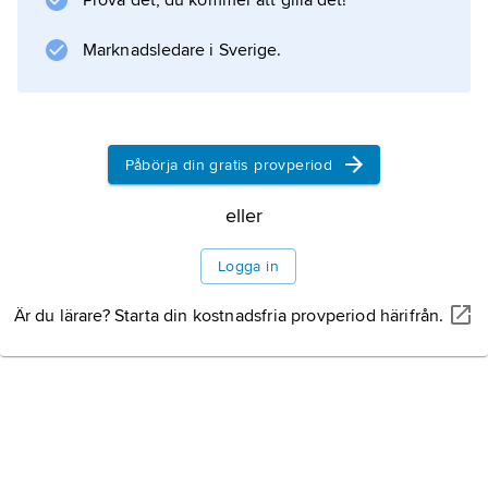
Prova det, du kommer att gilla det!
albumet
Bat Out of Hell
Marknadsledare i Sverige.
.
Påbörja din gratis provperiod
Information om artikeln
eller
Logga in
Är du lärare? Starta din kostnadsfria provperiod härifrån.