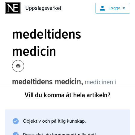
Uppslagsverket
Uppslagsverket
Logga in
medeltidens
medicin
medeltidens medicin,
medicinen i
Västeuropa efter det västromerska
Vill du komma åt hela artikeln?
rikets fall och fram till ca 1500.
Om medicinen i Östromerska riket se
bysantinsk medicin
Objektiv och pålitlig kunskap.
.