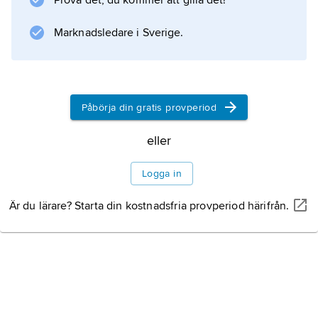
Prova det, du kommer att gilla det!
Litteraturanvisning
Marknadsledare i Sverige.
Information om artikeln
Påbörja din gratis provperiod
eller
Logga in
Är du lärare? Starta din kostnadsfria provperiod härifrån.