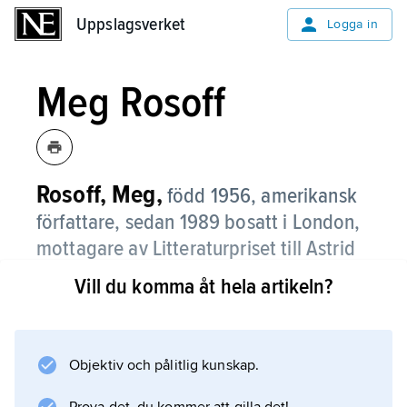
Uppslagsverket
Uppslagsverket
Logga in
Meg Rosoff
Rosoff, Meg,
född 1956, amerikansk
författare, sedan 1989 bosatt i London,
mottagare av Litteraturpriset till Astrid
Lindgrens minne (ALMA) 2016.
Vill du komma åt hela artikeln?
Efter att ha arbetat inom reklambranschen
debuterade Meg Rosoff med
ungdomsromanen
Objektiv och pålitlig kunskap.
How I Live Now