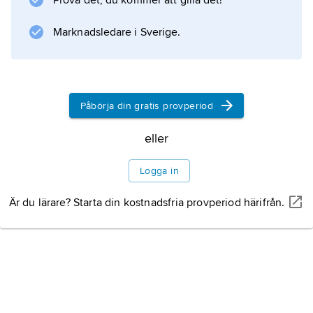
Prova det, du kommer att gilla det!
Marknadsledare i Sverige.
Påbörja din gratis provperiod
eller
Logga in
Är du lärare? Starta din kostnadsfria provperiod härifrån.