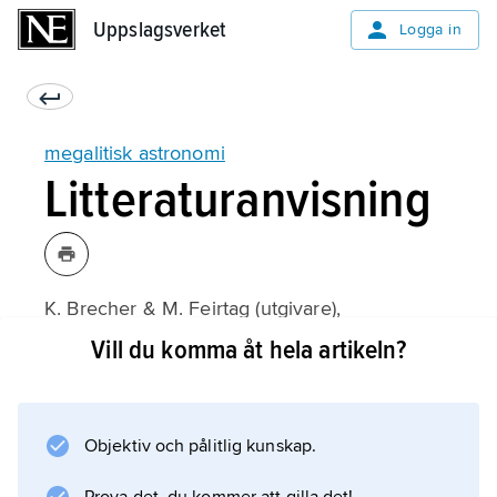
Uppslagsverket
Uppslagsverket
Logga in
megalitisk astronomi
Litteraturanvisning
K. Brecher & M. Feirtag (utgivare),
Astronomy of the Ancients
Vill du komma åt hela artikeln?
(1979);
Objektiv och pålitlig kunskap.
Information om artikeln