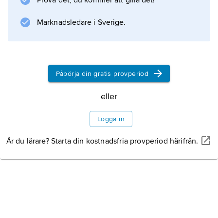
Prova det, du kommer att gilla det!
Marknadsledare i Sverige.
Påbörja din gratis provperiod
eller
Logga in
Är du lärare? Starta din kostnadsfria provperiod härifrån.