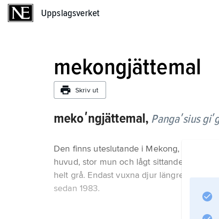
Uppslagsverket
Uppslagsverket
mekongjättemal
Skriv ut
mekoʹngjättemal,
Pangaʹsius giʹ
Den finns uteslutande i Mekong, kan bli 2
huvud, stor mun och lågt sittande ögon. Fö
helt grå. Endast vuxna djur längre än 1 m ä
sedan 1983.