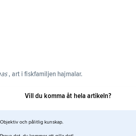
gas
, art i fiskfamiljen hajmalar.
,5 m lång och väga uppemot 250 kg. Den har stort
Vill du komma åt hela artikeln?
rutom gulaktiga eller rödaktiga fenkanter är den
r kända från naturen, men arten odlas i Thailand
Objektiv och pålitlig kunskap.