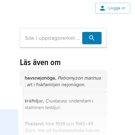
Logga in
Läs även om
havsnejonöga,
Petromyzon marinus
, art i fiskfamiljen nejonögon.
kräftdjur,
Crustacea
, understam i
stammen leddjur.
Thailand
, före 1939 och 1945–49
Siam
, stat på Sydöstasiatiska halvön.