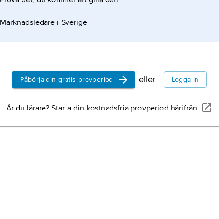
Prova det, du kommer att gilla det!
Marknadsledare i Sverige.
eller
Påbörja din gratis provperiod
Logga in
Är du lärare? Starta din kostnadsfria provperiod härifrån.