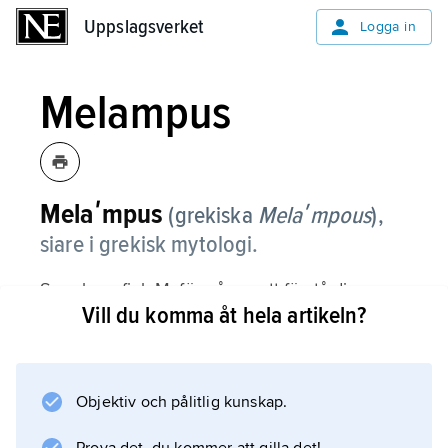
Uppslagsverket
Uppslagsverket
Logga in
Melampus
Melaʹmpus
(grekiska
Melaʹmpous
),
siare i grekisk mytologi.
Som barn fick M. förmågan att förstå djurens,
Vill du komma åt hela artikeln?
särskilt fåglarnas språk, sedan ormar vilkas liv
han räddat slickat hans öron då han sov.
Framstående även som läkare botade M. de
av dionysiskt vansinne drabbade kvinnorna i
Objektiv och pålitlig kunskap.
Argos, bland dem tre döttrar till kung Proitos