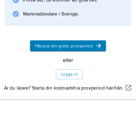
Prova det, du kommer att gilla det!
av Tiryns. M. blev kungens medhärskare
Marknadsledare i Sverige.
Information om artikeln
Påbörja din gratis provperiod
eller
Logga in
Är du lärare? Starta din kostnadsfria provperiod härifrån.