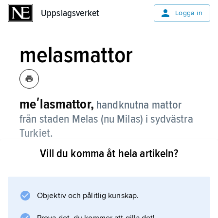
Uppslagsverket
Uppslagsverket
Logga in
melasmattor
meʹlasmattor,
handknutna mattor
från staden Melas (nu Milas) i sydvästra
Turkiet.
Vill du komma åt hela artikeln?
Småmattor är vanligast; de är vävda på ullvarp
och med dubbla inslagstrådar av ull eller
bomull, oftast i tegelröda och brungula färger.
Mattorna har breda bårdpartier, och
Objektiv och pålitlig kunskap.
mihrabmönster är vanligt.