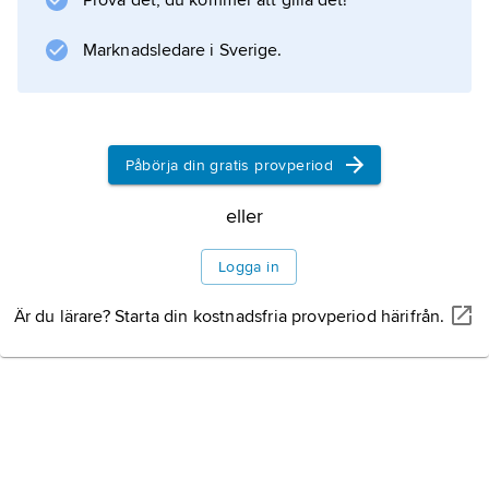
Prova det, du kommer att gilla det!
Marknadsledare i Sverige.
Information om artikeln
Påbörja din gratis provperiod
eller
Logga in
Är du lärare? Starta din kostnadsfria provperiod härifrån.