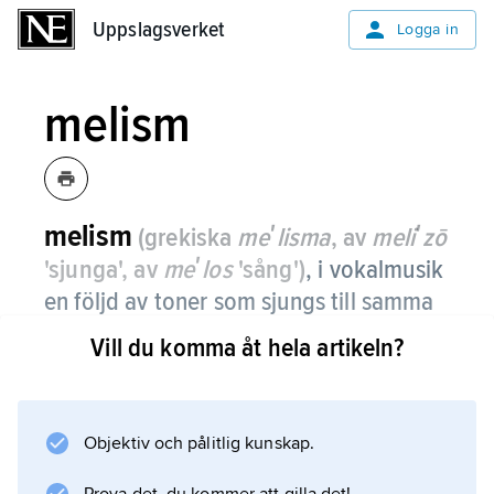
Uppslagsverket
Uppslagsverket
Logga in
melism
melism
(grekiska
meʹlisma
, av
meliʹzō
'sjunga', av
meʹlos
'sång')
,
i vokalmusik
en följd av toner som sjungs till samma
stavelse i texten.
Vill du komma åt hela artikeln?
Motsatsen är
syllabisk sång
(en ton till en stavelse). Rik melismatik
Objektiv och pålitlig kunskap.
kännetecknar den gregorianska sången och