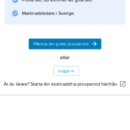
Prova det, du kommer att gilla det!
1700-talets koloratursång och är ett
utmärkande drag i arabisk och indisk musik.
Marknadsledare i Sverige.
Information om artikeln
Påbörja din gratis provperiod
eller
Logga in
Är du lärare? Starta din kostnadsfria provperiod härifrån.