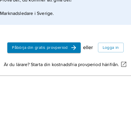
Prova det, du kommer att gilla det!
Marknadsledare i Sverige.
eller
Påbörja din gratis provperiod
Logga in
Är du lärare? Starta din kostnadsfria provperiod härifrån.