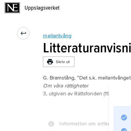
Uppslagsverket
Uppslagsverket
mellantvång
Litteraturanvisn
Skriv ut
G. Bramstång, ”Det s.k. mellantvånget
Om våra rättigheter
3, utgiven av Rättsfonden (1987).
Information om artikeln