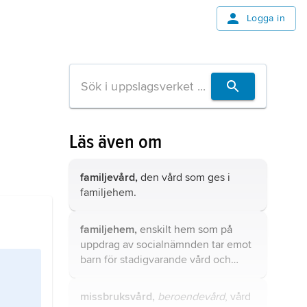
Logga in
Läs även om
familjevård,
den vård som ges i
familjehem
.
familjehem,
enskilt hem som på
uppdrag av socialnämnden tar emot
barn för stadigvarande vård och
fostran eller vuxna för vård och
omvårdnad, och vars verksamhet
missbruksvård,
beroendevård
, vård
inte är sådan att hemmet blir att