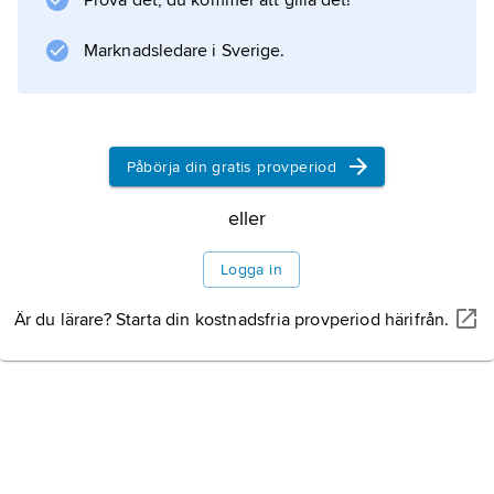
Prova det, du kommer att gilla det!
obebodda områden. Skog upptar en stor del
av landskapet. Näringslivet domineras av
Marknadsledare i Sverige.
skogsbruk och skogsrelaterad industri.
Huvudort är Jyväskylä.
Påbörja din gratis provperiod
Information om artikeln
eller
Logga in
Är du lärare? Starta din kostnadsfria provperiod härifrån.