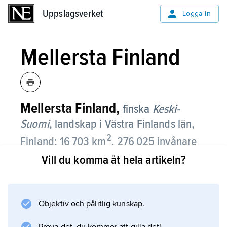
Uppslagsverket
Uppslagsverket
Logga in
Mellersta Finland
Mellersta Finland,
finska
Keski-
Suomi
,
landskap i Västra Finlands län,
2
Finland; 16 703 km
, 276 025 invånare
(2018).
Vill du komma åt hela artikeln?
Mellersta Finland består av 23 kommuner.
Naturen präglas i söder av sjön Päijännes
Objektiv och pålitlig kunskap.
norra del samt vattendrag kopplade till denna.
I nordväst finns myrmarker med stora