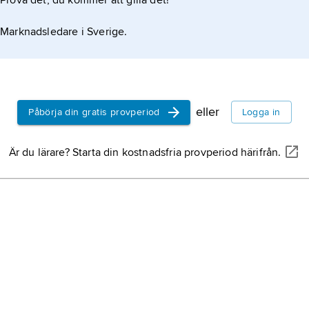
Prova det, du kommer att gilla det!
Marknadsledare i Sverige.
eller
Påbörja din gratis provperiod
Logga in
Är du lärare? Starta din kostnadsfria provperiod härifrån.