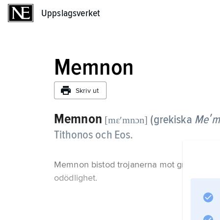
Uppslagsverket
Uppslagsverket
Memnon
Skriv ut
Memnon
(grekiska
Meʹm
[mɛʹmnɔn]
Tithonos och Eos.
Memnon bistod trojanerna mot grekerna m
odödlighet.