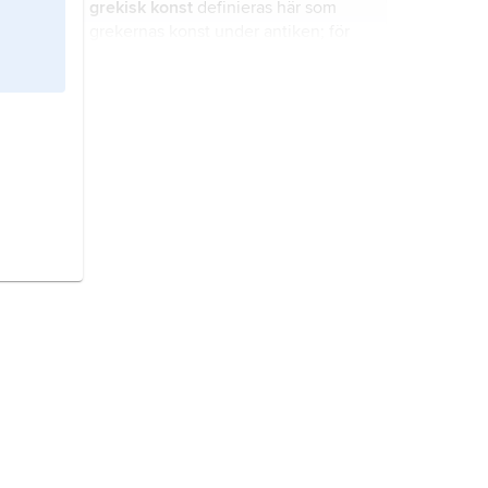
grekisk konst
definieras här som
grekernas konst under antiken; för
senare perioder se
Grekland
(Konst).
grekisk litteratur och teater
definieras här som grekernas
litteratur och teater under antiken;
för senare perioder, se
Grekland
(Litteratur, drama och teater).
Grekland,
stat i sydöstra Europa.
Etiopien,
stat i nordöstra Afrika.
Iran,
stat i Mellanöstern.
Jordanien,
stat i Mellanöstern.
Rumänien,
stat i sydöstra Europa.