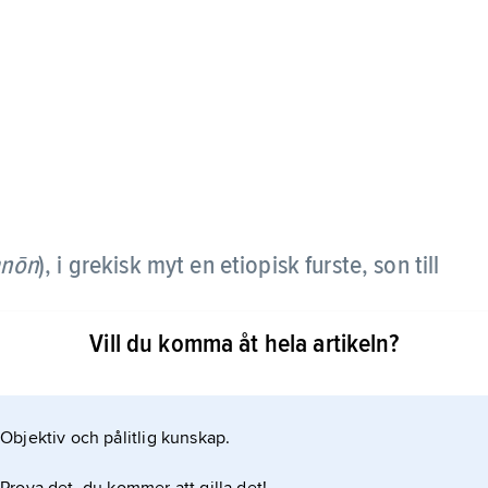
nōn
),
i grekisk myt en etiopisk furste, son till
Vill du komma åt hela artikeln?
en dräptes av Akilles; Zeus beviljade honom dock
Objektiv och pålitlig kunskap.