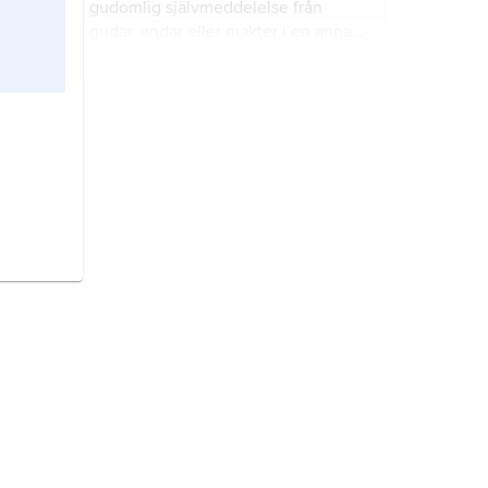
gudomlig självmeddelelse från
ödesmakt respektive som nådig och
gudar, andar eller makter i en annan
barmhärtig, dvs. sådan han är
värld än vår.
uppenbarad i Kristus.
Eli, Eli, lema sabachtani
, ’Min Gud,
min Gud, varför har du övergett
mig?’, Jesu sista ord på korset enligt
evangelisterna Matteus (27:46) och
Markus (15:34).
JHVH,
det viktigaste gudsnamnet
inom judendomen, namnet på
Israels gud.
kallelse,
religiöst begrepp med flera
innebörder gudomlig utkorelse till
att i ord och handling förkunna Guds
vilja.