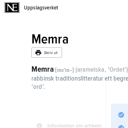
Uppslagsverket
Uppslagsverket
Memra
Skriv ut
Memra
(arameiska, ’Ordet’)
[mɛʹm-]
rabbinsk traditionslitteratur ett beg
’ord’.
Information om artikeln