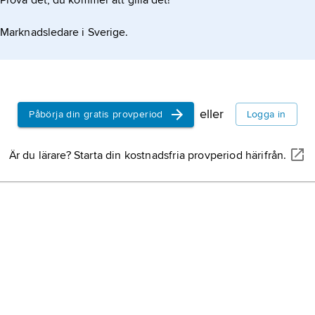
Prova det, du kommer att gilla det!
Marknadsledare i Sverige.
eller
Påbörja din gratis provperiod
Logga in
Är du lärare? Starta din kostnadsfria provperiod härifrån.