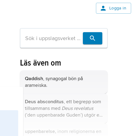
Logga in
Läs även om
Qaddish
, synagogal bön på
arameiska.
Deus absconditus
, ett begrepp som
tillsammans med
Deus revelatus
(’den uppenbarade Guden’) utgör en
distinktion inom den medeltida
nominalismen och i Martin Luthers
uppenbarelse,
inom religionerna en
teologi mellan Gud som obegriplig