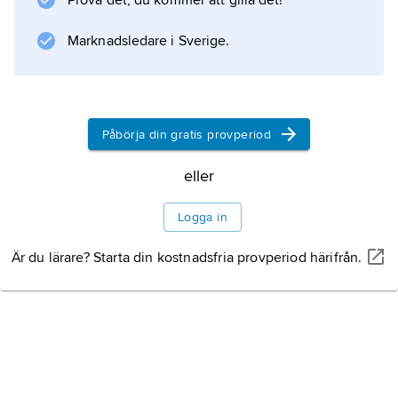
Prova det, du kommer att gilla det!
) fäster vid skenbenet och hjälper till att jämna
ut olikheter i ledytornas form hos skenbenet
Marknadsledare i Sverige.
och lårbenet.
Påbörja din gratis provperiod
Information om artikeln
eller
Logga in
Är du lärare? Starta din kostnadsfria provperiod härifrån.