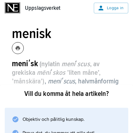
Uppslagsverket
Uppslagsverket
Logga in
menisk
meniʹsk
(nylatin
meniʹscus
, av
grekiska
mēniʹskos
’liten måne’,
’månskära’)
,
meniʹscus
,
halvmånformig
broskskiva i knäleden.
Vill du komma åt hela artikeln?
Både den yttre menisken (
meniʹscus lateraʹlis
) och den inre menisken (
Objektiv och pålitlig kunskap.
meniʹscus mediaʹlis