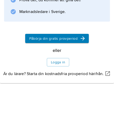
Prova det, du kommer att gilla det!
ekonomisk betydelse. Mérida hyser flera
byggnadsminnen från romersk tid, bland
Marknadsledare i Sverige.
annat en granitbro över Guadiana.
Påbörja din gratis provperiod
Information om artikeln
eller
Logga in
Är du lärare? Starta din kostnadsfria provperiod härifrån.