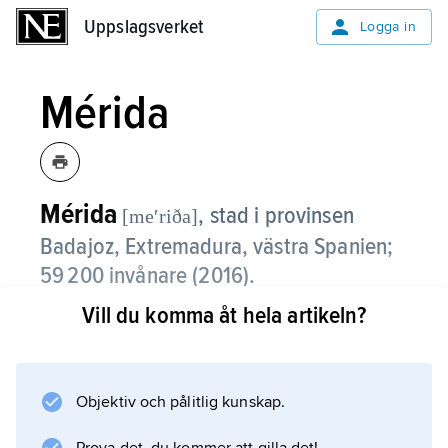
Uppslagsverket
Uppslagsverket
Logga in
Mérida
Mérida
,
stad i provinsen
[meʹriða]
Badajoz, Extremadura, västra Spanien;
59 200 invånare (2016).
Vill du komma åt hela artikeln?
Mérida, som är huvudstad i den autonoma
regionen Extremadura, är beläget på floden
Guadianas norra strand. Staden är centrum i
ett jordbruksområde och har bland annat kött-
Objektiv och pålitlig kunskap.
och korkindustri. Även turismen är av