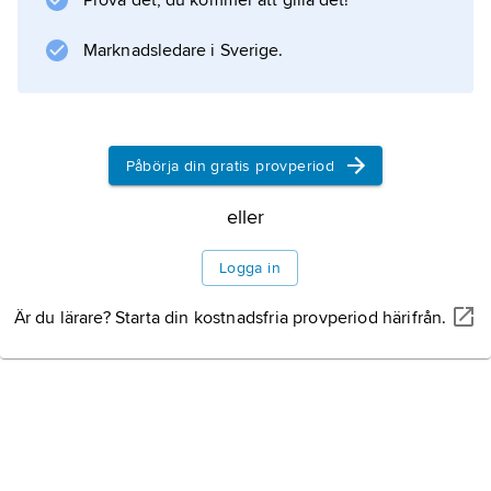
Prova det, du kommer att gilla det!
Upplaga: ca 170 000 ex. (2013).
Marknadsledare i Sverige.
Information om artikeln
Påbörja din gratis provperiod
eller
Logga in
Är du lärare? Starta din kostnadsfria provperiod härifrån.