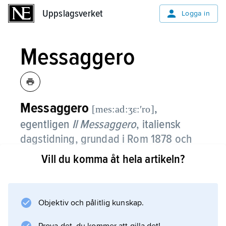
Uppslagsverket
Uppslagsverket
Logga in
Messaggero
Messaggero
,
[mes:ad:ʒɛ:ʹro]
egentligen
Il Messaggero
, italiensk
dagstidning, grundad i Rom 1878 och
stadens största tidning.
Vill du komma åt hela artikeln?
Messaggero ägdes av familjen Perroni 1915–
74 och av Montedison till 1988. Sedan 1996
ägs den av Caltagirone-gruppen, som 1995
Objektiv och pålitlig kunskap.
förvärvade konkurrenttidningen Il Tempo.