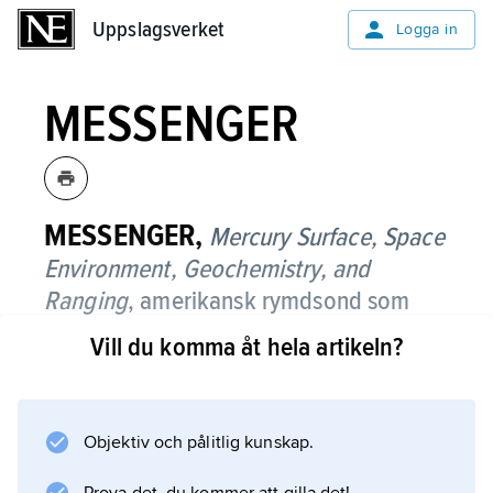
Uppslagsverket
Uppslagsverket
Logga in
MESSENGER
MESSENGER,
Mercury Surface, Space
Environment, Geochemistry, and
Ranging
,
amerikansk rymdsond som
studerade planeten Merkurius från
Vill du komma åt hela artikeln?
omloppsbana 2011–15.
MESSENGER administrerades av
NASA
Objektiv och pålitlig kunskap.
och sändes upp från