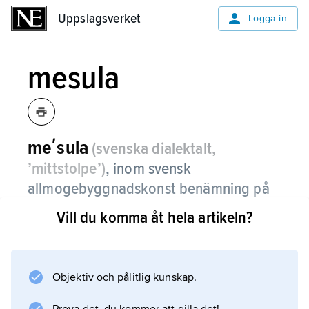
Uppslagsverket
Uppslagsverket
Logga in
mesula
meʹsula
(svenska dialektalt,
’mittstolpe’)
,
inom svensk
allmogebyggnadskonst benämning på
en markställd stolpe som i skiftes­verks­
Vill du komma åt hela artikeln?
logar bär upp takåsen.
Mesulor förekom under 1800-talet främst i
bygderna kring Vänern och Vättern, i norra
Objektiv och pålitlig kunskap.
Halland samt på Öland och Gotland. De hade