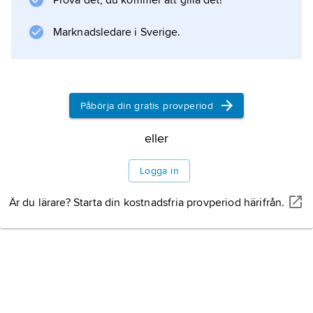
Prova det, du kommer att gilla det!
motsvarigheter i järnålderns hallbyggnader.
Marknadsledare i Sverige.
Information om artikeln
Påbörja din gratis provperiod
eller
Logga in
Är du lärare? Starta din kostnadsfria provperiod härifrån.