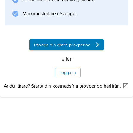
Prova det, du kommer att gilla det!
Marknadsledare i Sverige.
Påbörja din gratis provperiod
eller
Logga in
Är du lärare? Starta din kostnadsfria provperiod härifrån.