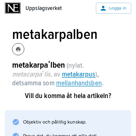
Uppslagsverket
Uppslagsverket
Logga in
metakarpalben
metakarpaʹlben
(nylat.
metacarpaʹlis
, av
metakarpus
)
,
detsamma som
mellanhandsben
.
Vill du komma åt hela artikeln?
Information om artikeln
Objektiv och pålitlig kunskap.