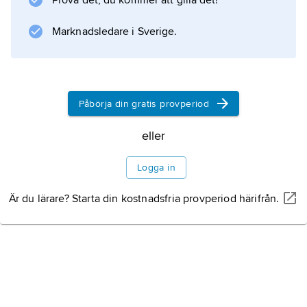
Prova det, du kommer att gilla det!
.
Marknadsledare i Sverige.
Information om artikeln
Påbörja din gratis provperiod
eller
Logga in
Är du lärare? Starta din kostnadsfria provperiod härifrån.