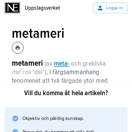
Uppslagsverket
Uppslagsverket
Logga in
metameri
metameri
(av
meta
-
och grekiska
meʹros
’del’)
,
i färgsammanhang
fenomenet att två färgade ytor med
olika spektrala reflexionskurvor kan se
Vill du komma åt hela artikeln?
lika ut i en belysning men olika i en
annan.
Objektiv och pålitlig kunskap.
Sådana färger kallas
metamera