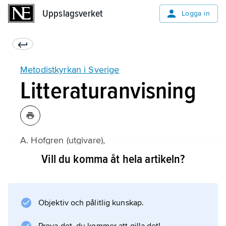
Uppslagsverket
Uppslagsverket
Logga in
Metodistkyrkan i Sverige
Litteraturanvisning
A. Hofgren (utgivare),
Svenska trossamfund
Vill du komma åt hela artikeln?
(8:e upplagan 1990);
Objektiv och pålitlig kunskap.
Information om artikeln