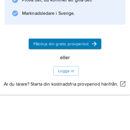
Prova det, du kommer att gilla det!
Marknadsledare i Sverige.
Påbörja din gratis provperiod
eller
Logga in
Är du lärare? Starta din kostnadsfria provperiod härifrån.