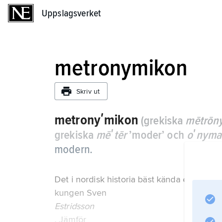
Uppslagsverket
Uppslagsverket
metronymikon
Skriv ut
metronyʹmikon
(grekiska
mētrōn
grekiska
mēʹtēr
’moder’ och
oʹnyma
modern.
Det i nordisk historia bäst kända exempl
kungen Sven
Estridsson
. Jämför