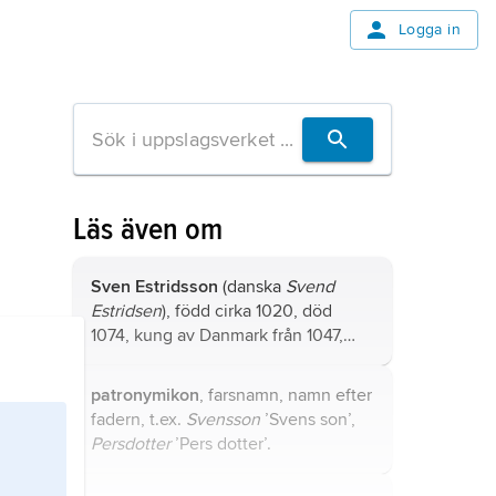
Logga in
Läs även om
Sven Estridsson
(danska
Svend
Estridsen
), född cirka 1020, död
1074, kung av Danmark från 1047,
son till
Ulf jarl
och
Sven Tveskäggs
dotter
Estrid
.
patronymikon
, farsnamn, namn efter
fadern, t.ex.
Svensson
’Svens son’,
Persdotter
’Pers dotter’.