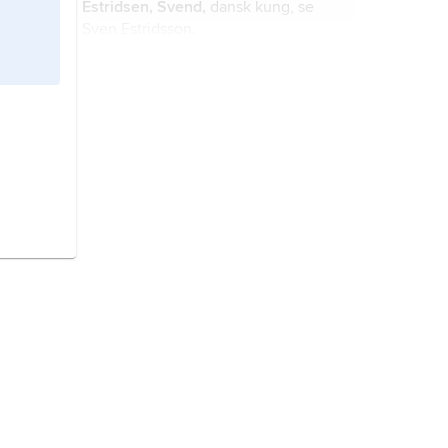
Estridsen, Svend,
dansk kung, se
Sven Estridsson
.
Gunhild,
1000-talet, dansk drottning,
gift med kung Sven Estridsson.
Harald Hen,
död 1080, dansk kung
från 1074, son till Sven Estridsson.
Olof Hunger
(danska
Oluf I Hunger
),
död 1095, kung av Danmark från
1086, son till Sven Estridsson.
Erik Ejegod,
död 1103, dansk kung
1095–1103, son till Sven Estridsson.
Magnus I den gode,
född ca 1024,
död 1047, kung av Norge från 1035