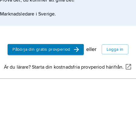
Prova det, du kommer att gilla det!
Marknadsledare i Sverige.
eller
Påbörja din gratis provperiod
Logga in
Är du lärare? Starta din kostnadsfria provperiod härifrån.