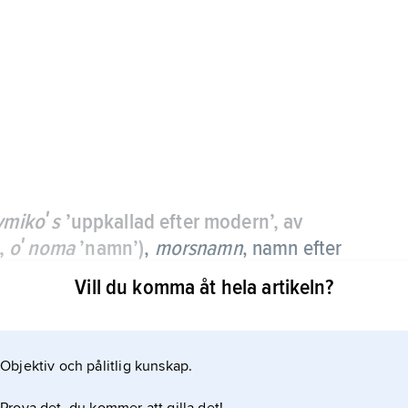
ymikoʹs
’uppkallad efter modern’, av
,
oʹnoma
’namn’)
,
morsnamn
, namn efter
Vill du komma åt hela artikeln?
et på en person med metronymikon är den danske
Objektiv och pålitlig kunskap.