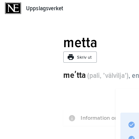
Uppslagsverket
Uppslagsverket
metta
Skriv ut
meʹtta
(pali, ’välvilja’)
,
en
Information om artikel