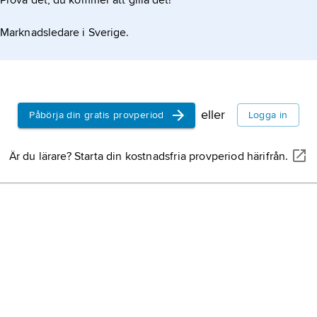
Prova det, du kommer att gilla det!
R
d
Marknadsledare i Sverige.
g
H
k
d
eller
Påbörja din gratis provperiod
Logga in
s
Är du lärare? Starta din kostnadsfria provperiod härifrån.
s
b
g
D
V
d
s