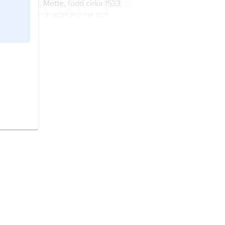
osenkrantz
,
Mette,
född cirka 1533,
öd 1588, dansk adelskvinna och
odsägare.
aakon
, född 1973, Norges
ronprins, son till kung Harald V och
rottning Sonja.
angha,
saṅgha
, den organisation
om hade till uppgift att föra den
uddhistiska läran vidare till nästa
eneration.
iamantsutran,
buddhistisk text, se
ajracchedika
.
uhkha,
duḥkha
, buddhistisk term,
e
dukkha
.