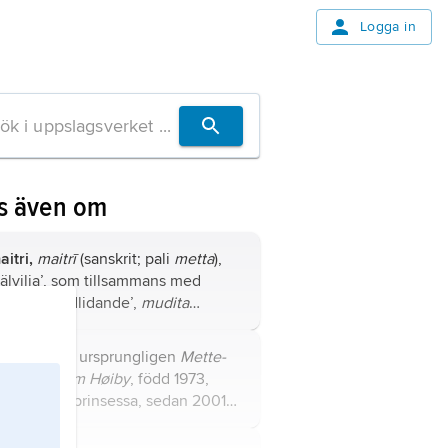
Logga in
s även om
aitri,
maitrī
(sanskrit; pali
metta
),
välvilja’, som tillsammans med
aruna
, ’medlidande’,
mudita
sanskrit och pali), ’medglädje’, och
peksha
(sanskrit; pali
upekkha
),
ette-Marit,
ursprungligen
Mette-
jämnmod’, utgör buddhistiska
arit Tjessem Høiby
, född 1973,
runddygder och kallas
orges kronprinsessa, sedan 2001
obegränsade” eller ”brahma-
ift med kronprins Haakon.
llstånd”.