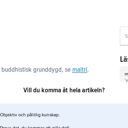
Lä
 buddhistisk grunddygd, se
maitri
.
m
’
k
Vill du komma åt hela artikeln?
(
u
M
’
n
M
g
N
Objektiv och pålitlig kunskap.
”
g
ti