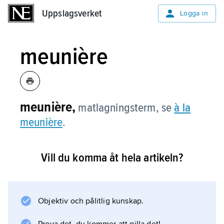
Uppslagsverket
Uppslagsverket
Logga in
meunière
meunière,
matlagningsterm, se
à la
meunière
.
Vill du komma åt hela artikeln?
Information om artikeln
Objektiv och pålitlig kunskap.