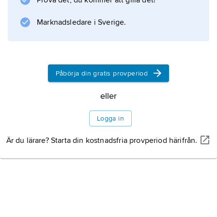
Prova det, du kommer att gilla det!
Marknadsledare i Sverige.
Påbörja din gratis provperiod
eller
Logga in
Är du lärare? Starta din kostnadsfria provperiod härifrån.